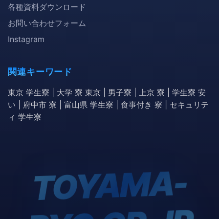
各種資料ダウンロード
お問い合わせフォーム
Instagram
関連キーワード
東京 学生寮 | 大学 寮 東京 | 男子寮 | 上京 寮 | 学生寮 安
い | 府中市 寮 | 富山県 学生寮 | 食事付き 寮 | セキュリテ
ィ 学生寮
TOYA
MA-