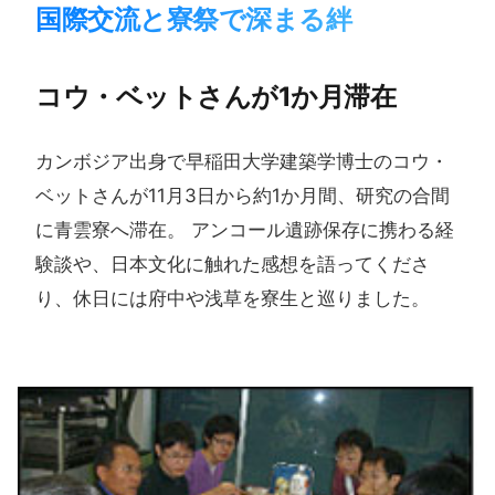
国際交流と​寮祭で​深まる​絆
コウ・ベットさんが​1か​月滞在
カンボジア出身で早稲田大学建築学博士のコウ・
ベットさんが11月3日から約1か月間、研究の合間
に青雲寮へ滞在。 アンコール遺跡保存に携わる経
験談や、日本文化に触れた感想を語ってくださ
り、休日には府中や浅草を寮生と巡りました。