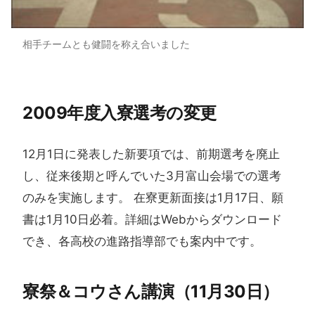
相手チームとも健闘を称え合いました
2009年度入寮選考の​変更
12月1日に発表した新要項では、前期選考を廃止
し、従来後期と呼んでいた3月富山会場での選考
のみを実施します。 在寮更新面接は1月17日、願
書は1月10日必着。詳細はWebからダウンロード
でき、各高校の進路指導部でも案内中です。
寮祭＆コウさん​講演​（11月30日）