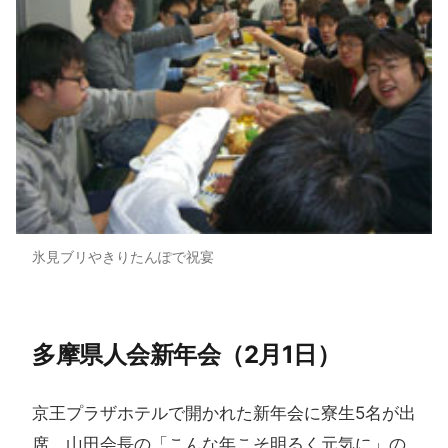
氷見ブリやきりたんぽで祝宴
多摩県人会新年会​（2月1日）
京王プラザホテルで開かれた新年会に寮生5名が出
席。山田会長の「こんな年こそ明るく元気に」の