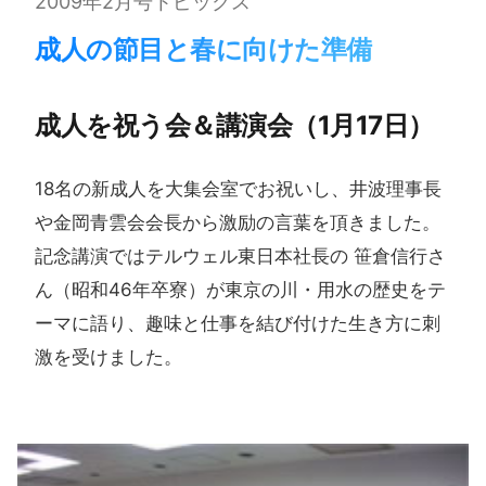
2009年2月号トピックス
成人の​節目と春に​向けた​準備
成人を​祝う​会＆講演会​（1月17日）
18名の新成人を大集会室でお祝いし、井波理事長
や金岡青雲会会長から激励の言葉を頂きました。
記念講演ではテルウェル東日本社長の 笹倉信行さ
ん（昭和46年卒寮）が東京の川・用水の歴史をテ
ーマに語り、趣味と仕事を結び付けた生き方に刺
激を受けました。