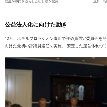
寮生が趣向を凝らした出し物を披露
山形・高
公益法人化に​向けた​動き
12月、ホテルフロラシオン青山で評議員選定委員会を
向けた最初の評議員選任を実施。 安定した運営体制づ