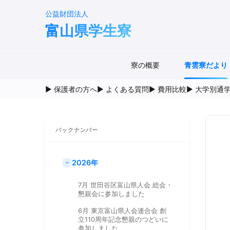
公益財団法人
富山県学生寮
寮の概要
青雲寮だより
▶ 保護者の方へ
▶ よくある質問
▶ 費用比較
▶ 大学別通
バックナンバー
2026年
7月 世田谷区富山県人会 総会・
懇親会に参加しました
6月 東京富山県人会連合会 創
立110周年記念懇親のつどいに
参加しました