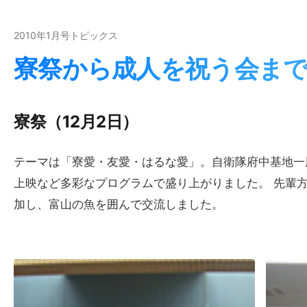
2010年1月号トピックス
寮祭から​成人を​祝う​会ま
寮祭​（12月2日）
テーマは「寮愛・友愛・はるな愛」。自衛隊府中基地一
上映など多彩なプログラムで盛り上がりました。 先輩
加し、富山の魚を囲んで交流しました。