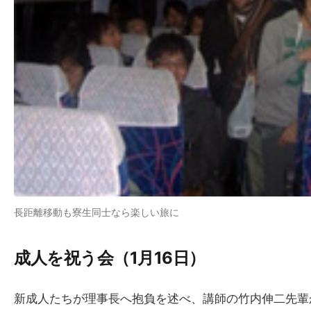
長距離移動も寮生同士なら楽しい旅に
成人を​祝う​会​（1月16日）
新成人たちが理事長へ抱負を述べ、講師の竹内伸二先輩