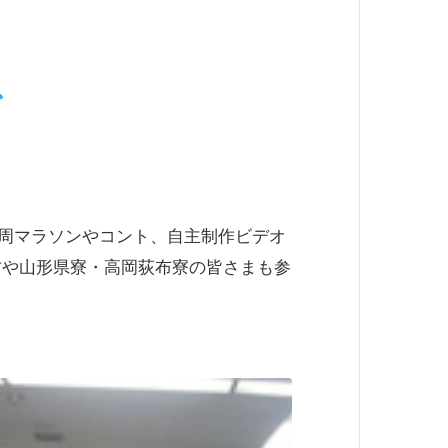
で
周マラソンやコント、自主制作ビデオ
方や山形県寮・高岡荻布寮の皆さまも参