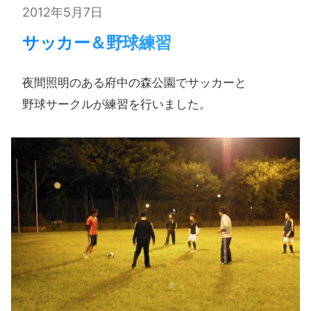
2012年5月7日
サッカー＆野球練習
夜間照明の​ある​府中の​森公園で​サッカーと​
野球サークルが​練習を​行いました。​