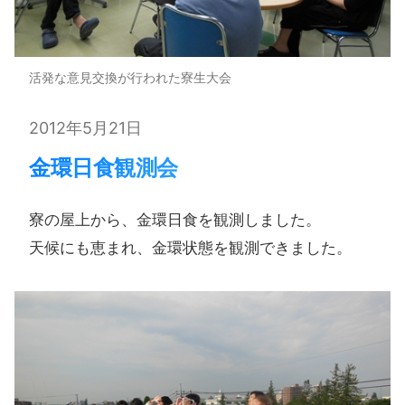
活発な意見交換が行われた寮生大会
2012年5月21日
金環日食観測会
寮の​屋上から、​金環日食を​観測しました。​
天候にも​恵まれ、​金環状態を​観測できました。​