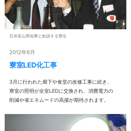
石井富山県知事と歓談する寮生
2012年6月
寮室LED化工事
3月に​行われた​廊下や​食堂の​改修工事に​続き、​
寮室の​照明が​全室LEDに​交換され、​消費電力の​
削減や​省エネムードの​高揚が​期待されます。​