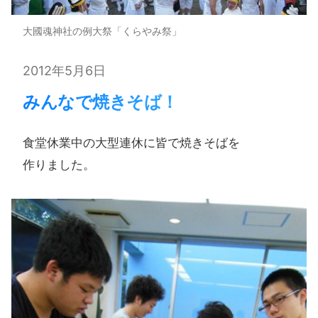
大國魂神社の例大祭「くらやみ祭」
2012年5月6日
みんなで​焼きそば！​
食堂休業中の​大型連休に​皆で​焼きそばを​
作りました。​