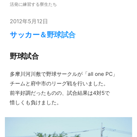
活発に練習する寮生たち
2012年5月12日
サッカー＆野球試合
野球試合
多摩川河川敷で​野球サークルが​「all one PC」​
チームと​府中市の​リーグ戦を​行いました。​
前半好調だった​ものの、​試合結果は​4対5で​
惜しくも​負けました。​