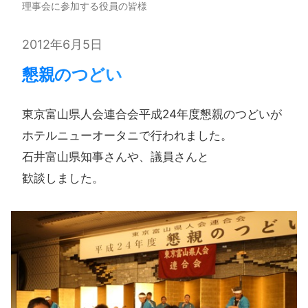
理事会に参加する役員の皆様
2012年6月5日
懇親の​つどい​
東京富山県人会連合会平成24年度懇親の​つどいが​
ホテルニューオータニで​行われました。​
石井富山県知事さんや、​議員さんと​
歓談しました。​