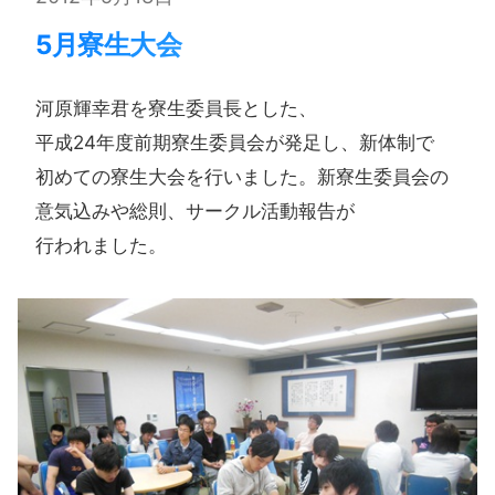
5月寮生大会
河原輝幸君を​寮生委員長とした、​
平成24年度前期寮生委員会が​発足し、​新体制で​
初めての​寮生大会を​行いました。​新寮生委員会の​
意気込みや​総則、​サークル活動報告が​
行われました。​