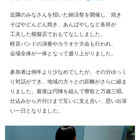
近隣のみなさんを​招いた​納涼祭を​開催し、​焼き​
そばや​どんどん​焼き、​あんばやしなど​各班が​
工夫した​模擬店で​おもてなししました。​
軽音バンドの​演奏や​カラオケ大会も​行われ、​
会場全体が​一体と​なって​盛り​上がりました。
参加者は例年より少なめでしたが、その分ゆっく
り対話ができ、地域の方々との距離がさらに縮ま
りました。最後は円陣を組んで寮歌と万歳三唱。
仕込みから片付けまで互いに支え合い、思い出深
い一日となりました。