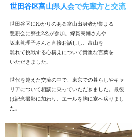
世田谷区富山県人会で​先輩方と​交流
世田谷区に​ゆかりの​ある​富山出身者が​集まる​
懇親会に​寮生2名が​参加。​綿貫民輔さんや​
坂東眞理子さんと​直接​お話しし、​富山を​
離れて挑戦する​心構えに​ついて​貴重な​言葉を​
いただきました。
世代を越えた交流の中で、東京での暮らしやキャ
リアについて相談に乗っていただきました。最後
は記念撮影に加わり、エールを胸に寮へ戻りまし
た。