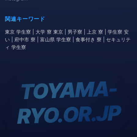
関連キーワード
東京 学生寮 | 大学 寮 東京 | 男子寮 | 上京 寮 | 学生寮 安
い | 府中市 寮 | 富山県 学生寮 | 食事付き 寮 | セキュリテ
ィ 学生寮
TOYA
MA-
RYO.OR.JP