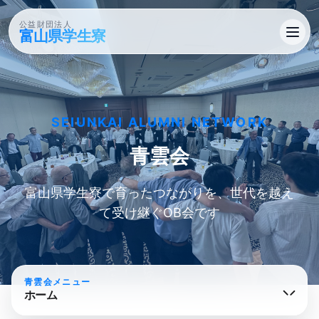
公益財団法人
富山県学生寮
SEIUNKAI ALUMNI NETWORK
青雲会
富山県学生寮で育ったつながりを、世代を越え
て受け継ぐOB会です
青雲会メニュー
ホーム