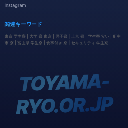
Instagram
関連キーワード
東京 学生寮 | 大学 寮 東京 | 男子寮 | 上京 寮 | 学生寮 安い | 府中
市 寮 | 富山県 学生寮 | 食事付き 寮 | セキュリティ 学生寮
TOYA
MA-
RYO.OR.JP