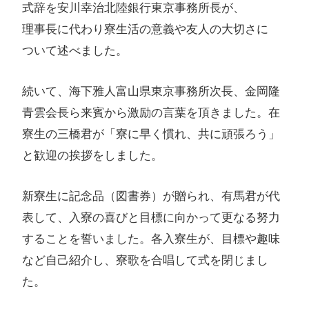
式辞を​安川幸治北陸銀行東京事務所長が、​
理事長に​代わり寮生活の​意義や​友人の​大切さに​
ついて​述べました。​
続いて、海下雅人富山県東京事務所次長、金岡隆
青雲会長ら来賓から激励の言葉を頂きました。在
寮生の三橋君が「寮に早く慣れ、共に頑張ろう」
と歓迎の挨拶をしました。
新寮生に記念品（図書券）が贈られ、有馬君が代
表して、入寮の喜びと目標に向かって更なる努力
することを誓いました。各入寮生が、目標や趣味
など自己紹介し、寮歌を合唱して式を閉じまし
た。