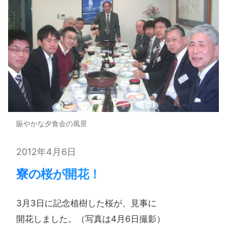
賑やかな夕食会の風景
2012年4月6日
寮の​桜が​開花！​
3月3日に​記念植樹した​桜が、​見事に​
開花しました。​（写真は​4月6日撮影）​