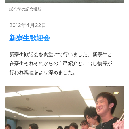
試合後の記念撮影
2012年4月22日
新寮生歓迎会
新寮生歓迎会を​食堂にて​行いました。​新寮生と​
在寮生それぞれからの​自己紹介と、​出し物等が​
行われ親睦を​より​深めました。​