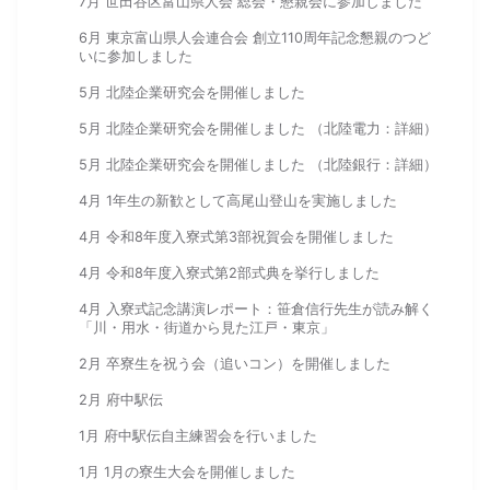
7月 世田谷区富山県人会 総会・懇親会に参加しました
6月 東京富山県人会連合会 創立110周年記念懇親のつど
いに参加しました
5月 北陸企業研究会を開催しました
5月 北陸企業研究会を開催しました （北陸電力：詳細）
5月 北陸企業研究会を開催しました （北陸銀行：詳細）
4月 1年生の新歓として高尾山登山を実施しました
4月 令和8年度入寮式第3部祝賀会を開催しました
4月 令和8年度入寮式第2部式典を挙行しました
4月 入寮式記念講演レポート：笹倉信行先生が読み解く
「川・用水・街道から見た江戸・東京」
2月 卒寮生を祝う会（追いコン）を開催しました
2月 府中駅伝
1月 府中駅伝自主練習会を行いました
1月 1月の寮生大会を開催しました