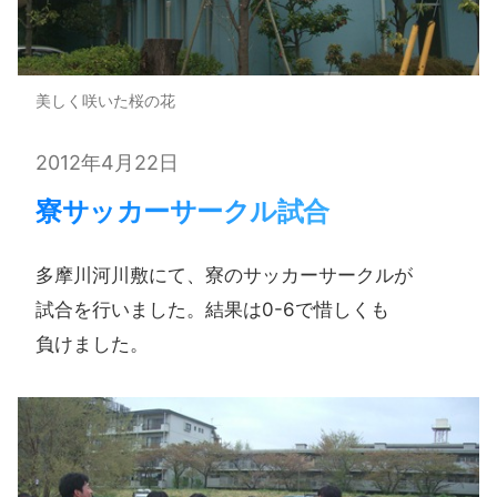
美しく咲いた桜の花
2012年4月22日
寮サッカーサークル試合
多摩川河川敷にて、​寮の​サッカーサークルが​
試合を​行いました。​結果は​0-6で​惜しくも​
負けました。​