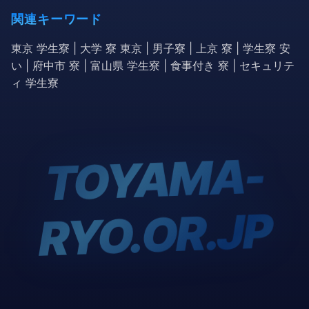
関連キーワード
東京 学生寮 | 大学 寮 東京 | 男子寮 | 上京 寮 | 学生寮 安
い | 府中市 寮 | 富山県 学生寮 | 食事付き 寮 | セキュリテ
ィ 学生寮
TOYA
MA-
RYO.OR.JP