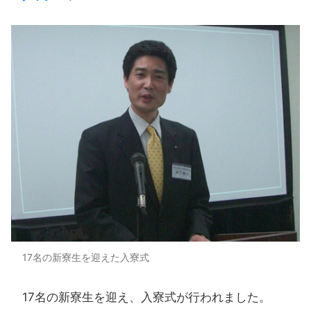
17名の新寮生を迎えた入寮式
17名の​新寮生を​迎え、​入寮式が​行われました。​