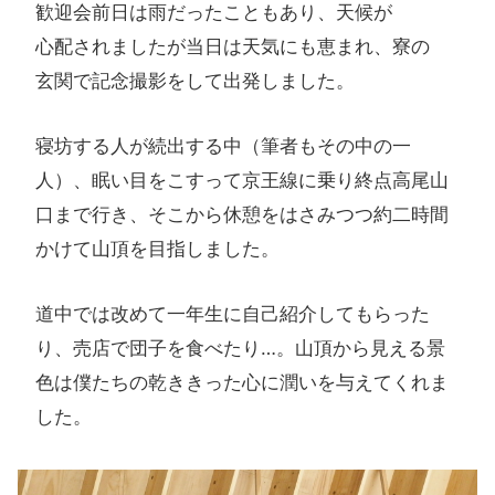
歓迎会前日は​雨だった​ことも​あり、​天候が​
心配されましたが​当日は​天気にも​恵まれ、​寮の​
玄関で​記念撮影を​して​出発しました。​
寝坊する人が続出する中（筆者もその中の一
人）、眠い目をこすって京王線に乗り終点高尾山
口まで行き、そこから休憩をはさみつつ約二時間
かけて山頂を目指しました。
道中では改めて一年生に自己紹介してもらった
り、売店で団子を食べたり…。山頂から見える景
色は僕たちの乾ききった心に潤いを与えてくれま
した。