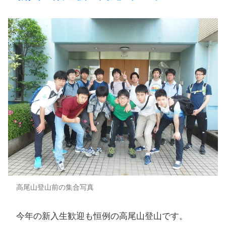
高尾山登山前の集合写真
​今年の​新入生歓迎も​恒例の​高尾山登山です。​