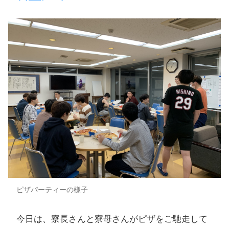
ピザパーティーの様子
​今日は、​寮長さんと​寮母さんが​ピザを​ご馳走して​