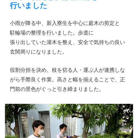
行いました​
小雨が​降る​中、​新入寮生を​中心に​庭木の​剪定と​
駐輪場の​整理を​行いました。​歩道に​
張り出していた​灌木を​整え、​安全で​気持ちの​良い​
玄関周りに​なりました。​
役割分担を決め、枝を切る人・運ぶ人が連携しな
がら手際良く作業。高さと幅を揃えることで、正
門前の景色がぐっと引き締まりました。