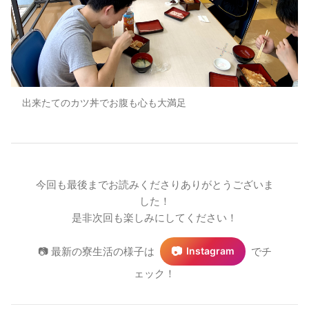
出来たてのカツ丼でお腹も心も大満足
今回も最後までお読みくださりありがとうございま
した！
是非次回も楽しみにしてください！
📷
📷 最新の寮生活の様子は
でチ
Instagram
ェック！