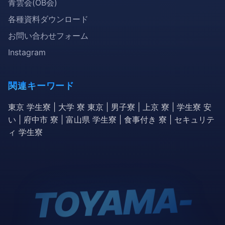
青雲会(OB会)
各種資料ダウンロード
お問い合わせフォーム
Instagram
関連キーワード
東京 学生寮 | 大学 寮 東京 | 男子寮 | 上京 寮 | 学生寮 安
い | 府中市 寮 | 富山県 学生寮 | 食事付き 寮 | セキュリテ
ィ 学生寮
TOYA
MA-