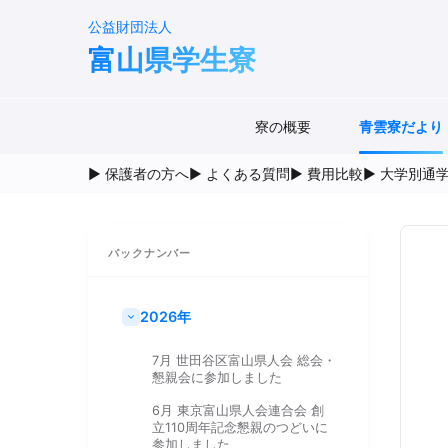
公益財団法人
富山県学生寮
寮の概要
青雲寮だより
▶ 保護者の方へ
▶ よくある質問
▶ 費用比較
▶ 大学別通
バックナンバー
2026年
7月 世田谷区富山県人会 総会・
懇親会に参加しました
6月 東京富山県人会連合会 創
立110周年記念懇親のつどいに
参加しました