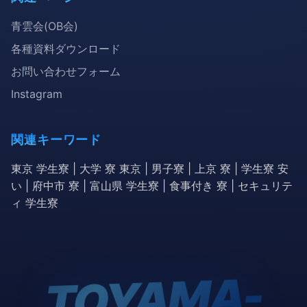
青雲会(OB会)
各種資料ダウンロード
お問い合わせフォーム
Instagram
関連キーワード
東京 学生寮 | 大学 寮 東京 | 男子寮 | 上京 寮 | 学生寮 安
い | 府中市 寮 | 富山県 学生寮 | 食事付き 寮 | セキュリテ
ィ 学生寮
TOYA
MA-