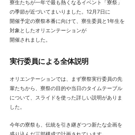
寮生たちが​一年で​最も​熱くなる​イベント​「寮祭」
の​季節が​近づいて​まいりました。​12月7日に​
開催予定の​寮祭本番に​向けて、​寮生委員と​1年生を​
対象とした​オリエンテーションが​
開催されました。​
実行委員に​よる​全体​説明
オリエンテーションでは、まず寮祭実行委員の先
輩たちから、寮祭の目的や当日のタイムテーブル
について、スライドを使った詳しい説明がありま
した。
今年の寮祭も、伝統を引き継ぎつつ新たな企画を
盛り込んだ三部構成で計画されています。