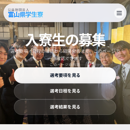
公益財団法人
富山県学生寮
入寮生の​募集
選考要項・日程の確認から結果発表まで、このページで
一括確認できます
このページの内容
選考要項を見る
選考日程を見る
選考結果を見る