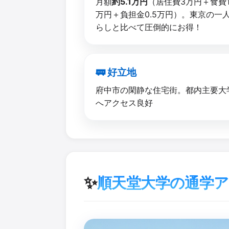
月額
約5.1万円
（居住費3万円＋食費1
万円＋負担金0.5万円）。東京の一
らしと比べて圧倒的にお得！
🚃 好立地
府中市の閑静な住宅街。都内主要大
へアクセス良好
✨
順天堂大学の通学