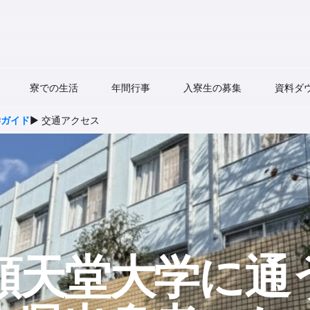
寮での生活
年間行事
入寮生の募集
資料ダ
学ガイド
▶ 交通アクセス
順天堂大学に​通う