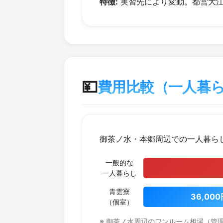
特徴:
実習先により変動。都営大江
💴
費用比較（一人暮らし
御茶ノ水・本郷周辺での一人暮ら
一般的な
一人暮らし
青雲寮
36,00
（個室）
※ 御茶ノ水周辺のワンルーム相場（管