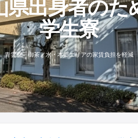
山県出身者の​ため
学生寮
青雲寮 – 御茶ノ水・本郷エリアの家賃負担を軽減