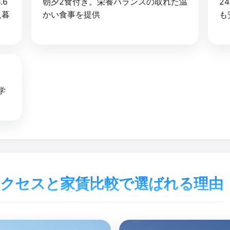
.6
朝夕2食付き。栄養バランスの取れた温
2
人暮
かい食事を提供
も
学
アクセスと家賃比較で選ばれる理由