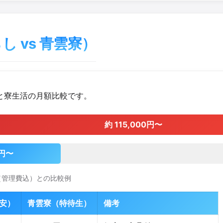
 vs 青雲寮）
と寮生活の月額比較です。
約 115,000円〜
0円〜
（管理費込）との比較例
安）
青雲寮（特待生）
備考