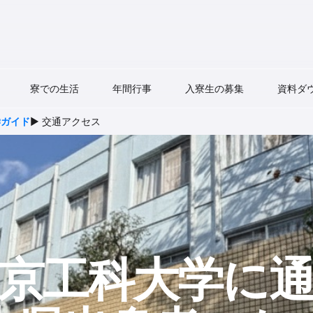
寮での生活
年間行事
入寮生の募集
資料ダ
学ガイド
▶ 交通アクセス
京工科大学に​通