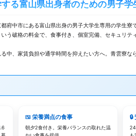
学する富山県出身者のための男子学
京都府中市にある富山県出身の男子大学生専用の学生寮
という破格の料金で、食事付き、個室完備、セキュリテ
れる中、家賃負担や通学時間を抑えたい方へ。青雲寮なら
🍱 栄養満点の​食事

.6
朝夕2食付き。栄養バランスの取れた温
2
人暮
かい食事を提供
も