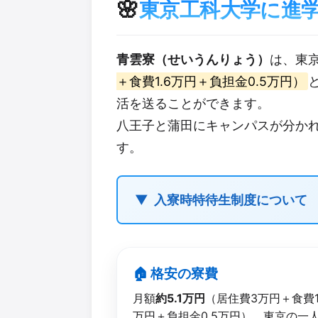
🌸
東京工科大学に進
青雲寮（せいうんりょう）
は、東
＋食費1.6万円＋負担金0.5万円）
活を送ることができます。
八王子と蒲田にキャンパスが分か
す。
入寮時特待生制度について
🏠 格安の​寮費
月額
約5.1万円
（居住費3万円＋食費1
万円＋負担金0.5万円）。東京の一