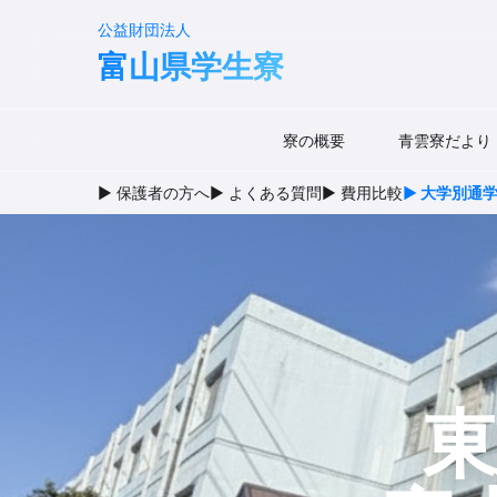
公益財団法人
富山県学生寮
寮の概要
青雲寮だより
▶ 保護者の方へ
▶ よくある質問
▶ 費用比較
▶ 大学別通
東