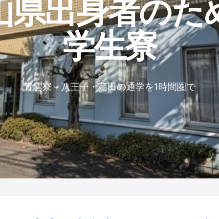
山県出身者の​ため
学生寮
青雲寮 – 八王子・蒲田の通学を1時間圏で