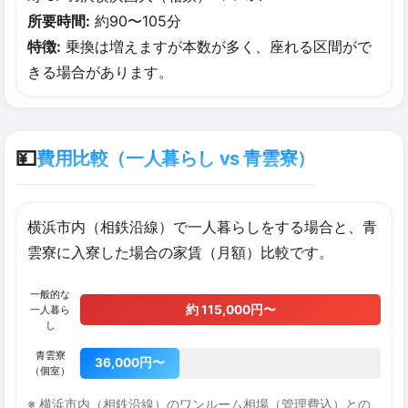
所要時間:
約90〜105分
特徴:
乗換は増えますが本数が多く、座れる区間がで
きる場合があります。
💴
費用比較（一人暮らし vs 青雲寮）
横浜市内（相鉄沿線）で一人暮らしをする場合と、青
雲寮に入寮した場合の家賃（月額）比較です。
一般的な
約 115,000円〜
一人暮ら
し
青雲寮
36,000円〜
（個室）
※ 横浜市内（相鉄沿線）のワンルーム相場（管理費込）との