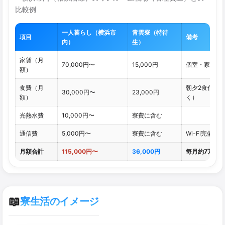
比較例
一人暮らし（横浜市
青雲寮（特待
項目
備考
内）
生）
家賃（月
70,000円〜
15,000円
個室・家具付
額）
食費（月
朝夕2食付き
30,000円〜
23,000円
額）
く）
光熱水費
10,000円〜
寮費に含む
通信費
5,000円〜
寮費に含む
Wi-Fi完備
月額合計
115,000円〜
36,000円
毎月約7万円
📖
寮生活のイメージ