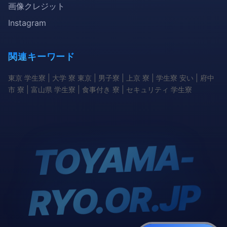
画像クレジット
Instagram
関連キーワード
東京 学生寮 | 大学 寮 東京 | 男子寮 | 上京 寮 | 学生寮 安い | 府中
市 寮 | 富山県 学生寮 | 食事付き 寮 | セキュリティ 学生寮
TOYA
MA-
RYO.OR.JP