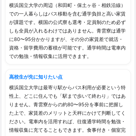
横浜国立大学の周辺（和田町・保土ヶ谷・相鉄沿線）
での一人暮らしはバス移動を含む通学負担と高い家賃
が課題です。横国の公式寮も選考・定員制のため必ず
しも全員が入れるわけではありません。青雲寮は通学
に80〜95分かかりますが、その分の家賃差で就活・
資格・留学費用の蓄積が可能です。通学時間は電車内
での勉強・情報収集に活用できます。
高校生が先に知りたい点
横浜国立大学は最寄り駅からバス利用が必要という特
性上、どこに住んでも「駅まで歩いて終わり」ではあ
りません。青雲寮からの約80〜95分を事前に把握し
た上で、家賃差のメリットと天秤にかけて判断してく
ださい。電車内を活用すれば、往復通学時間を勉強・
情報収集に充てることもできます。食事付き・個室完