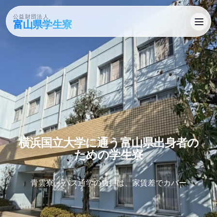
公益財団法人
富山県学生寮
横浜国立大学に​通う​富山県出身者の​
ための​学生寮
青雲寮 – バス通学の負担は、家賃差でカバー