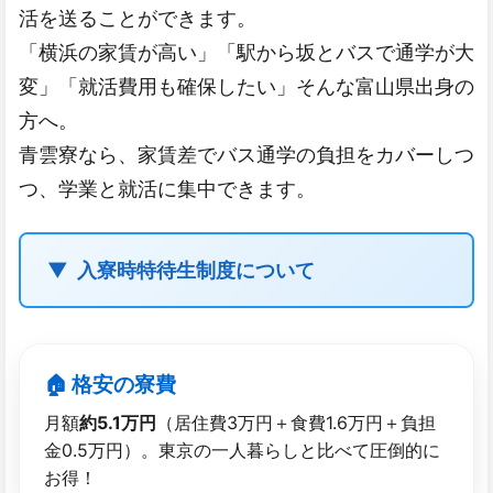
活を送ることができます。
「横浜の家賃が高い」「駅から坂とバスで通学が大
変」「就活費用も確保したい」そんな富山県出身の
方へ。
青雲寮なら、家賃差でバス通学の負担をカバーしつ
つ、学業と就活に集中できます。
入寮時特待生制度について
🏠 格安の​寮費
月額
約5.1万円
（居住費3万円＋食費1.6万円＋負担
金0.5万円）。東京の一人暮らしと比べて圧倒的に
お得！