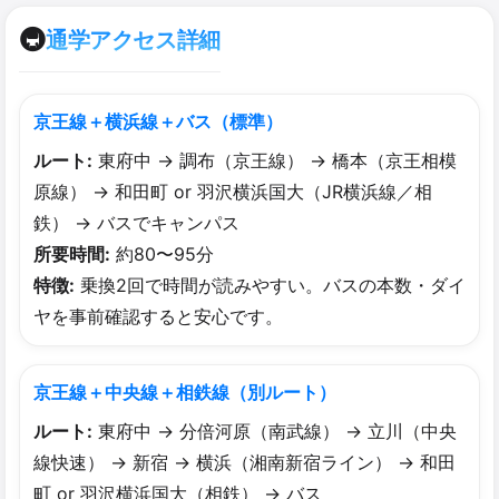
🚇
通学アクセス詳細
京王線＋横浜線＋バス（標準）
ルート:
東府中 → 調布（京王線） → 橋本（京王相模
原線） → 和田町 or 羽沢横浜国大（JR横浜線／相
鉄） → バスでキャンパス
所要時間:
約80〜95分
特徴:
乗換2回で時間が読みやすい。バスの本数・ダイ
ヤを事前確認すると安心です。
京王線＋中央線＋相鉄線（別ルート）
ルート:
東府中 → 分倍河原（南武線） → 立川（中央
線快速） → 新宿 → 横浜（湘南新宿ライン） → 和田
町 or 羽沢横浜国大（相鉄） → バス