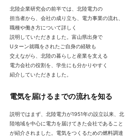
北陸企業研究会の​前半では、​北陸電力の​
担当者から、​会社の​成り​立ち、​電力事業の​流れ、​
職種や​働き方に​ついて​詳しく​
説明していただきました。​富山県出身で​
Uターン就職を​された​ご自身の​経験も​
交えながら、​北陸の​暮らしと​産業を​支える​
電力会社の​役割を、​学生にも​分かりやすく​
紹介していただきました。​
電気を​届けるまでの​流れを​知る
説明ではまず、北陸電力が1951年の設立以来、北
陸地域を中心に電力を届けてきた会社であること
が紹介されました。電気をつくるための燃料調達